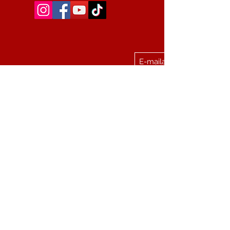
0473227664
STEENWEG OP AALST 207
feest mee met dj-muziekpiet